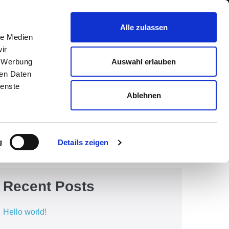
Mo - Fr 8:00 - 17:00
Alle zulassen
t-umzug.de
Sa 9:00 - 12:00
le Medien
304
ir
Auswahl erlauben
, Werbung
ren Daten
ienste
Ablehnen
Suchen
Suchen
g
Details zeigen
Recent Posts
Hello world!