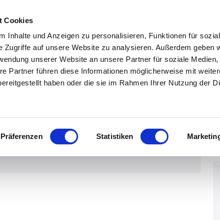
t Cookies
02938-5576756
info@robber
 Inhalte und Anzeigen zu personalisieren, Funktionen für sozia
0157-33867794
0159-04346
e Zugriffe auf unsere Website zu analysieren. Außerdem geben w
rwendung unserer Website an unsere Partner für soziale Medien
re Partner führen diese Informationen möglicherweise mit weite
ereitgestellt haben oder die sie im Rahmen Ihrer Nutzung der D
Präferenzen
Statistiken
Marketin