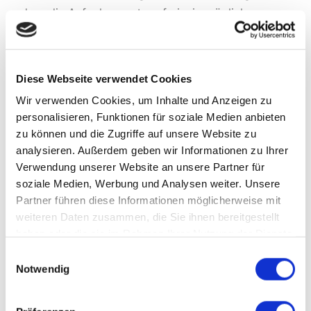
dass die Aufgabe so stressfrei wie möglich
durchgeführt wird.
Ein professionelles Unternehmen, das
Diese Webseite verwendet Cookies
Haushaltsauflösungen durchführt, verfügt über das
Wir verwenden Cookies, um Inhalte und Anzeigen zu
notwendige Fachwissen und die Erfahrung, um die
personalisieren, Funktionen für soziale Medien anbieten
Aufgabe sicher und reibungslos durchzuführen. Sie
zu können und die Zugriffe auf unsere Website zu
können darauf vertrauen, dass alle Gegenstände
analysieren. Außerdem geben wir Informationen zu Ihrer
sorgfältig sortiert und entfernt werden und dass
Verwendung unserer Website an unsere Partner für
alle Aspekte der Aufgabe sorgfältig geplant und
soziale Medien, Werbung und Analysen weiter. Unsere
koordiniert werden. Ein solches Unternehmen kann
Partner führen diese Informationen möglicherweise mit
auch dafür sorgen, dass wertvolle Gegenstände an
weiteren Daten zusammen, die Sie ihnen bereitgestellt
die richtigen Personen weitergegeben werden, zum
haben oder die sie im Rahmen Ihrer Nutzung der Dienste
gesammelt haben.
Beispiel an Familienmitglieder oder an
Einwilligungsauswahl
Notwendig
Wohltätigkeitsorganisationen.
Ein weiterer Vorteil eines professionellen